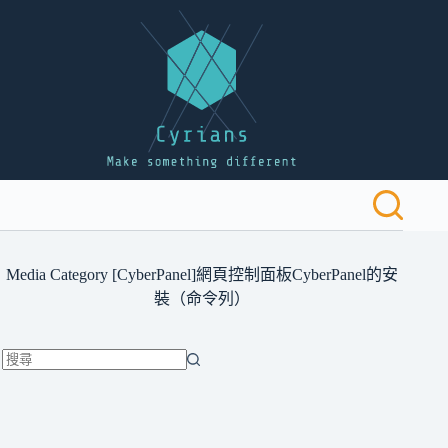
跳
至
主
要
內
容
Media Category
[CyberPanel]網頁控制面板CyberPanel的安
裝（命令列）
找
不
到