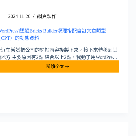
2024-11-26
網頁製作
WordPress]透過Bricks Builder處理搭配自訂文章類型
（CPT）的動態資料
最近在嘗試把公司的網站內容複製下來，接下來轉移到其
他地方 主要原因有2點 綜合以上2點，我動了用WordPre…
閱讀全文
[WordPress]
透
過
Bricks
Builder
處
理
搭
配
自
訂
文
章