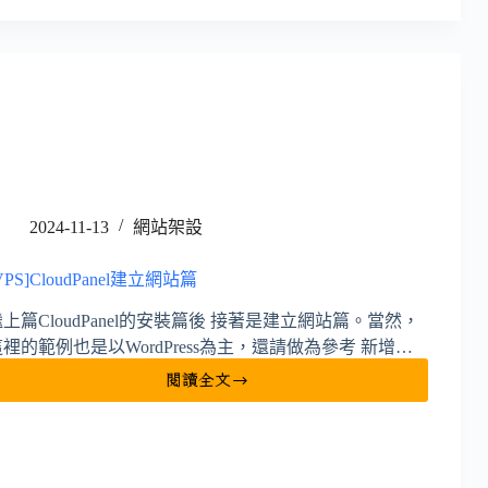
建
立
自
訂
文
章
類
型
2024-11-13
網站架設
VPS]CloudPanel建立網站篇
繼上篇CloudPanel的安裝篇後 接著是建立網站篇。當然，
這裡的範例也是以WordPress為主，還請做為參考 新增…
閱讀全文
[VPS]CloudPanel
建
立
網
站
篇