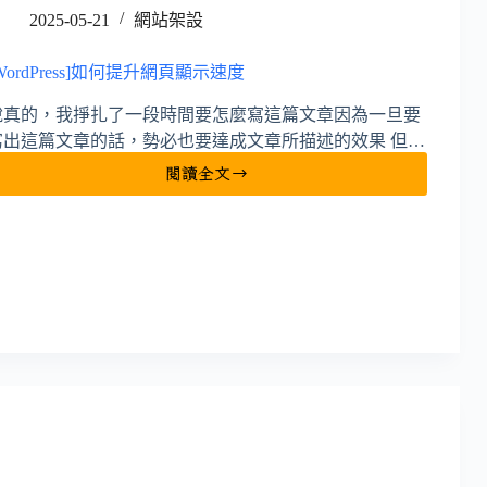
2025-05-21
網站架設
WordPress]如何提升網頁顯示速度
說真的，我掙扎了一段時間要怎麼寫這篇文章因為一旦要
寫出這篇文章的話，勢必也要達成文章所描述的效果 但…
閱讀全文
[WordPress]
如
何
提
升
網
頁
顯
示
速
度