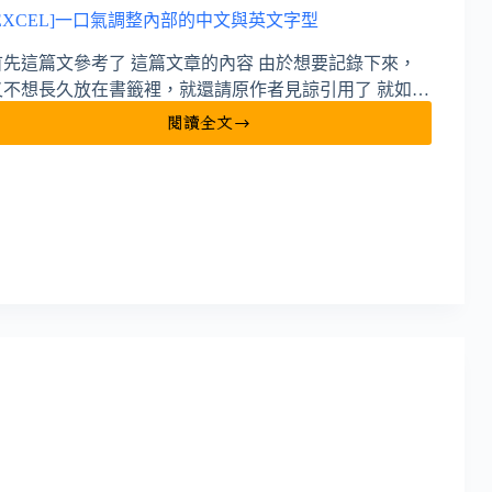
[EXCEL]一口氣調整內部的中文與英文字型
首先這篇文參考了 這篇文章的內容 由於想要記錄下來，
又不想長久放在書籤裡，就還請原作者見諒引用了 就如…
閱讀全文
[EXCEL]
一
口
氣
調
整
內
部
的
中
文
與
英
文
字
型