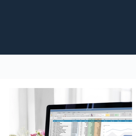
跳
至
主
要
內
容