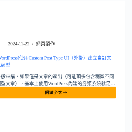
2024-11-22
網頁製作
WordPress]使用Custom Post Type UI（外掛）建立自訂文
章類型
一般來講，如果僅是文章的產出（可能頂多包含稍微不同
類型文章），基本上使用WordPress內建的分類系統就足…
閱讀全文
[WordPress]
使
用
Custom
Post
Type
UI（外
掛）