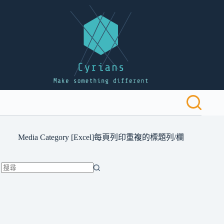
跳
至
主
要
內
容
Media Category
[Excel]每頁列印重複的標題列/欄
找
不
到
符