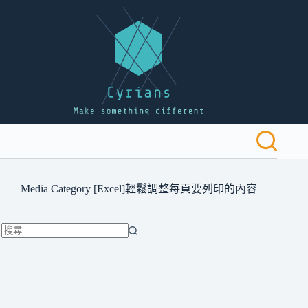
跳
至
主
要
內
容
Media Category
[Excel]輕鬆調整每頁要列印的內容
找
不
到
符