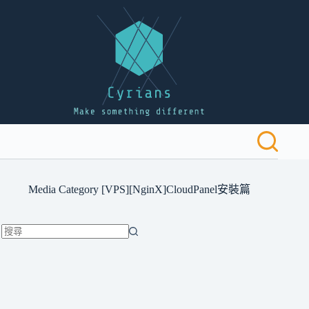
跳
至
主
要
內
容
Media Category
[VPS][NginX]CloudPanel安裝篇
找
不
到
符