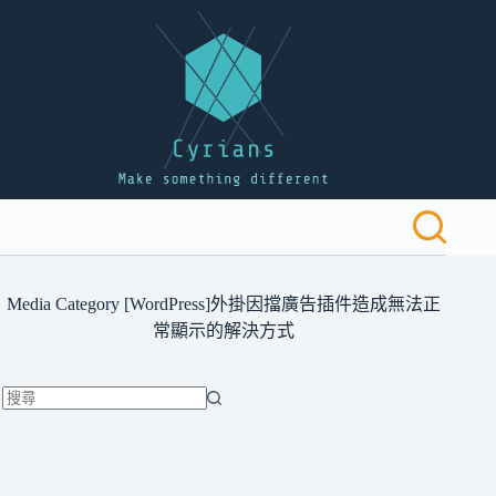
跳
至
主
要
內
容
Media Category
[WordPress]外掛因擋廣告插件造成無法正
常顯示的解決方式
找
不
到