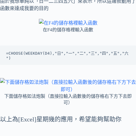
由於我想單純以「日一二三四五六」來表示，所以這邊就動用了
函數來達成我要的目的
在F4的儲存格裡輸入函數
=CHOOSE(WEEKDAY(D4),"日","一","二","三","四","五","六
")
下面儲存格如法炮製（直接拉輸入函數後的儲存格右下方下去即
可）
以上為[Excel]星期幾的應用，希望能夠幫助你