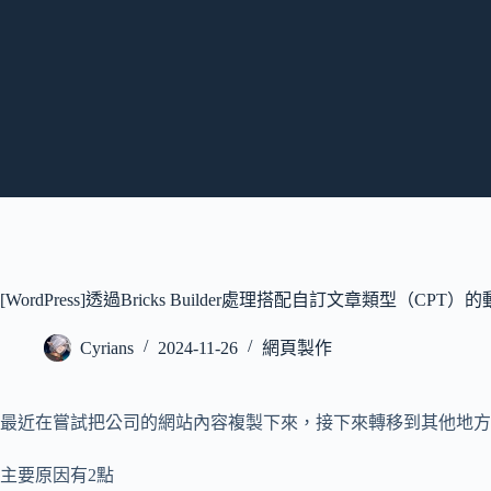
跳
至
主
要
內
容
[WordPress]透過Bricks Builder處理搭配自訂文章類型（CPT
Cyrians
2024-11-26
網頁製作
最近在嘗試把公司的網站內容複製下來，接下來轉移到其他地方
主要原因有2點